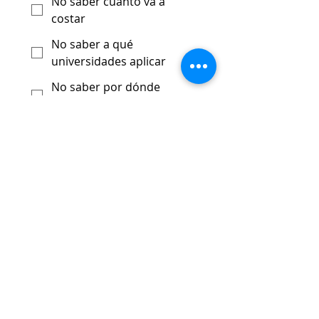
No saber cuánto va a
costar
No saber a qué
universidades aplicar
No saber por dónde
empezar el proceso
No saber cuándo iniciar a
aplicar
En qué etapa se encuentran
actualmente
*
Explorando opciones
Ya decididos a estudiar en
USA
Buscando ayuda experta
Submit