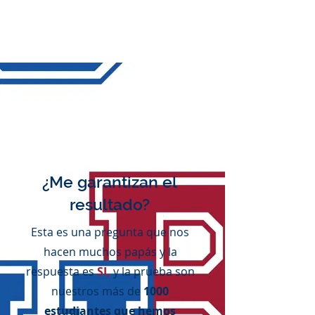
¿Me garantizan el
resultado?
Esta es una pregunta que nos
hacen muchos papás y la
respuesta es
SI,
y la prueba son
nuestros más de
1000
estudiantes que hemos