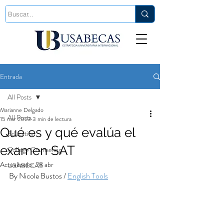
Est. 2006
Entrada
All Posts
Marianne Delgado
All Posts
15 mar 2023
3 min de lectura
Qué es y qué evalúa el
Education
examen SAT
College Counseling
Actualizado:
28 abr
USABECAS
By Nicole Bustos / 
English Tools