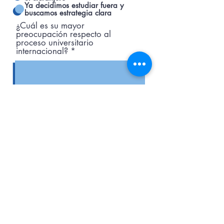
Ya decidimos estudiar fuera y
buscamos estrategia clara
¿Cuál es su mayor
preocupación respecto al
proceso universitario
internacional?
¿Están considerando trabajar con
asesoría profesional para diseñar
la estrategia universitaria
internacional?
*
Sí, buscamos acompañamiento
estratégico
Estamos evaluando opciones
Solo queremos información general
¿Cómo conocieron Usabecas?
*
Recomendación de otra familia