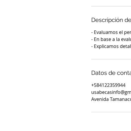
m
i
n
Descripción de
- Evaluamos el pe
- En base a la ev
- Explicamos deta
Datos de cont
+584122359944
usabecasinfo@gm
Avenida Tamanaco