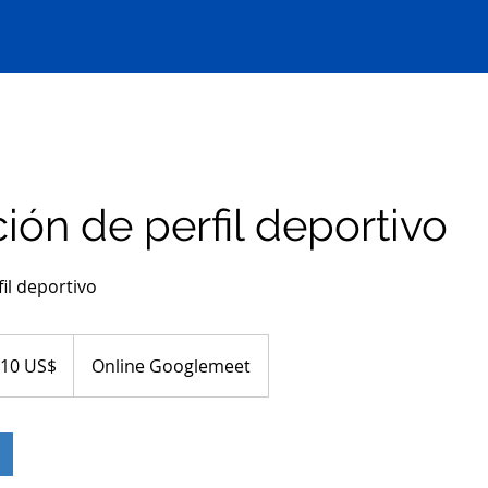
ión de perfil deportivo
il deportivo
es
10 US$
Online Googlemeet
dounidenses