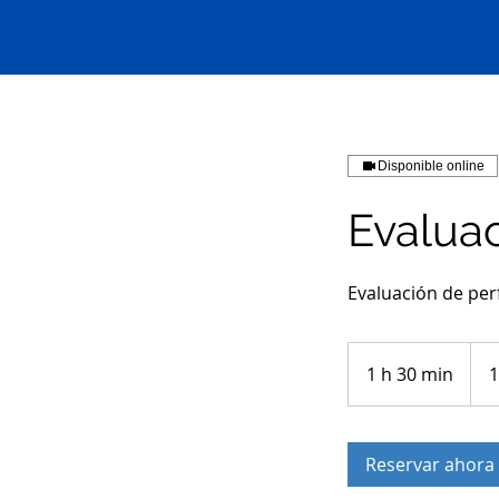
Disponible online
Evaluac
Evaluación de perf
110
dólar
1 h 30 min
1
1
esta
3
0
Reservar ahora