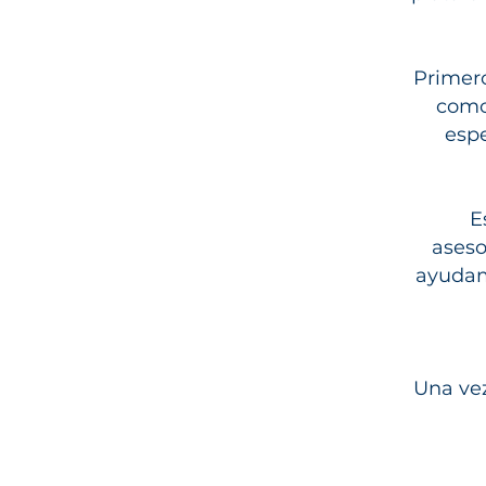
Primero
como
espe
E
aseso
ayudam
Una vez