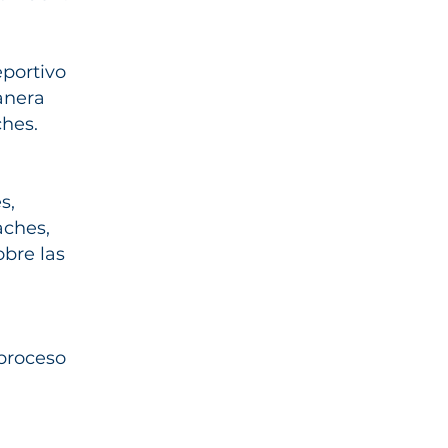
eportivo
anera
ches.
s,
aches,
bre las
 proceso