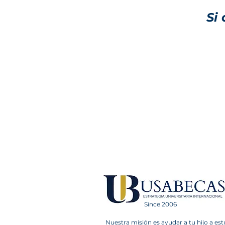
Si
Since 2006
Nuestra misión es ayudar a tu hijo a est