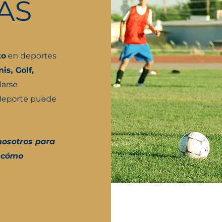
AS
to
en deportes
is, Golf,
larse
 deporte puede
nosotros para
e cómo