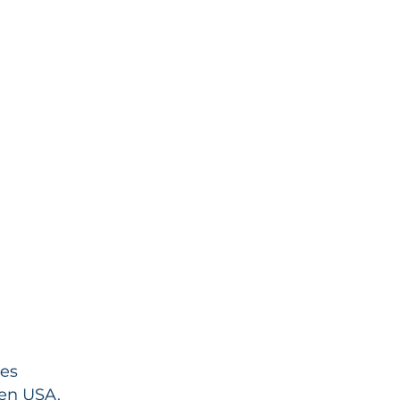
res
 en USA.