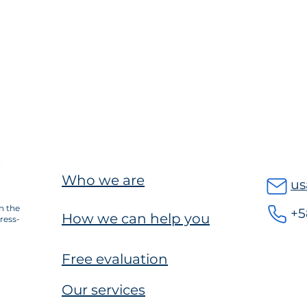
Who we are
us
n the
+5
How we can help you
ress-
Free evaluation
Our services