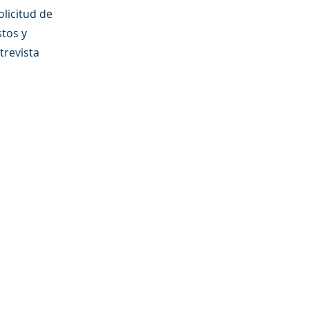
olicitud de
stos y
trevista