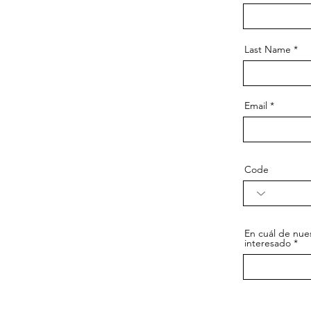
Last Name
Email
Code
En cuál de nues
interesado