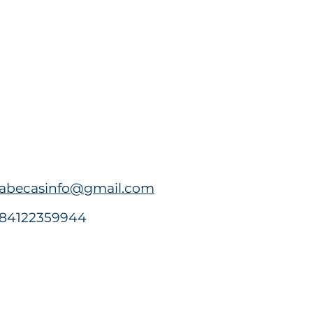
abecasinfo@gmail.com
84122359944