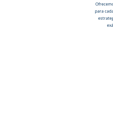
Ofrecemo
para cad
estrateg
ex