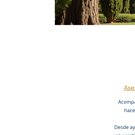
Ase
Acompa
hace
Desde ay