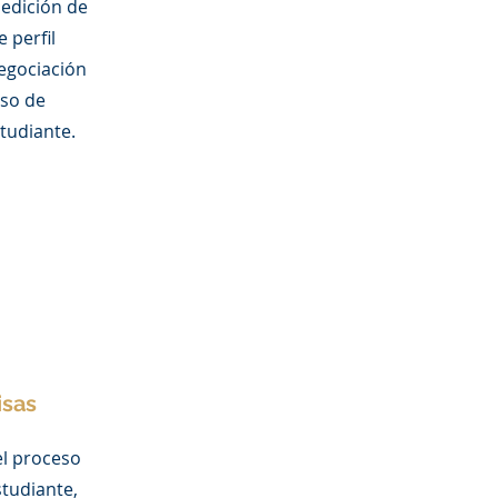
 edición de
 perfil
egociación
eso de
studiante.
isas
l proceso
studiante,