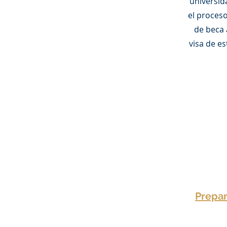
universid
el proceso
de beca 
visa de e
Prepar