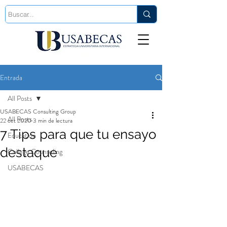
Est. 2006
Entrada
All Posts
USABECAS Consulting Group
All Posts
22 oct 2020
3 min de lectura
7 Tips para que tu ensayo
Education
destaque
College Counseling
USABECAS