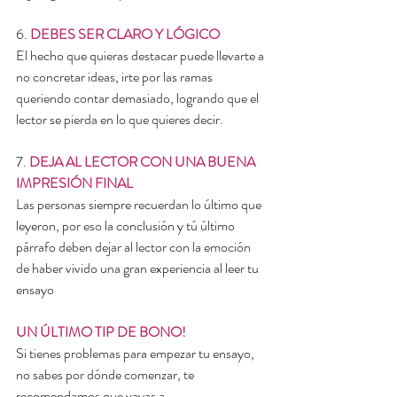
6. 
DEBES SER CLARO Y LÓGICO
El hecho que quieras destacar puede llevarte a 
no concretar ideas, irte por las ramas 
queriendo contar demasiado, logrando que el 
lector se pierda en lo que quieres decir.
7. 
DEJA AL LECTOR CON UNA BUENA 
IMPRESIÓN FINAL
Las personas siempre recuerdan lo último que 
leyeron, por eso la conclusión y tú último 
párrafo deben dejar al lector con la emoción 
de haber vivido una gran experiencia al leer tu 
ensayo
UN ÚLTIMO TIP DE BONO! 
Si tienes problemas para empezar tu ensayo, 
no sabes por dónde comenzar, te 
recomendamos que vayas a 