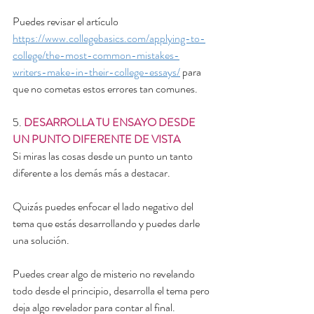
Puedes revisar el artículo 
https://www.collegebasics.com/applying-to-
college/the-most-common-mistakes-
writers-make-in-their-college-essays/
 para 
que no cometas estos errores tan comunes.
5. 
DESARROLLA TU ENSAYO DESDE 
UN PUNTO DIFERENTE DE VISTA
Si miras las cosas desde un punto un tanto 
diferente a los demás más a destacar. 
Quizás puedes enfocar el lado negativo del 
tema que estás desarrollando y puedes darle 
una solución.
Puedes crear algo de misterio no revelando 
todo desde el principio, desarrolla el tema pero 
deja algo revelador para contar al final.