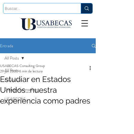
Est. 2006
Entrada
All Posts
USABECAS Consulting Group
All Posts
29 jun 2020
6 min de lectura
Estudiar en Estados
Education
Unidos...nuestra
College Counseling
USABECAS
experiencia como padres