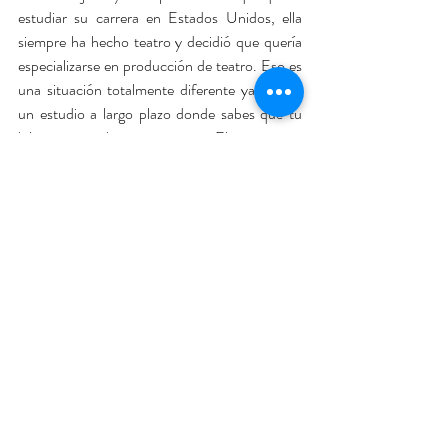
estudiar su carrera en Estados Unidos, ella 
siempre ha hecho teatro y decidió que quería 
especializarse en producción de teatro. Eso es 
una situación totalmente diferente ya que es 
un estudio a largo plazo donde sabes que tu 
hija se va por bastante tiempo. El primer reto 
con el que nos encontramos fue dónde iba a 
estudiar, ya que ella quería Orlando y nosotros 
preferíamos Miami porque ahí está gran parte 
de su familia. Luego de mucho discutir 
cedimos nosotros y se fue 
Valencia College
 en 
Orlando, un excelente College por cierto.
Aquí va el primer consejo que aprendí a darles 
a los papás, ¡en cuanto a la decisión de 
ubicación, los hijos tienen ir a donde sus papas 
consideren lo mejor! y eso lo aprendí viendo 
como a mi hija le pasaba lo que le habíamos 